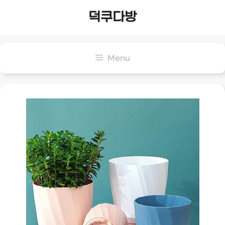
Skip
덕쿠다방
to
content
Menu