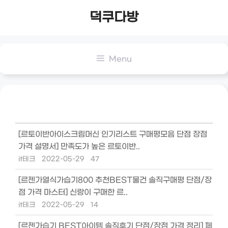
Skip
덕쿠다방
to
content
Menu
[르토이반아이스크림머신 인기리스트 구매평모음 단점 장점
가격 설명서] 만족도가 높은 르토이반..
it테크
2022-05-29
47
[르젠가열식가습기800 추천BEST물건 솔직구매평 단점/장
점 가격 마스터] 신랑이 구매한 르..
it테크
2022-05-29
14
[르젠가습기 BEST아이템 솔직후기 단점/장점 가격 정리] 페