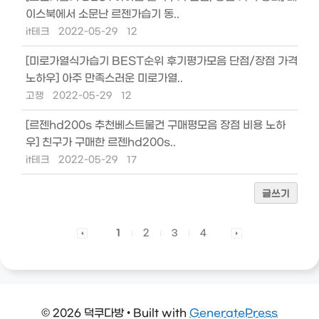
이스북에서 소문난 르젠가습기 동..
it테크
2022-05-29
12
[미로가열식가습기 BEST순위 후기평가모음 단점/장점 가격
노하우] 아주 만족스러운 미로가열..
고쟁
2022-05-29
12
[르젠hd200s 추천베스트물건 구매평모음 장점 비용 노하
우] 친구가 구매한 르젠hd200s..
it테크
2022-05-29
17
글쓰기
1
2
3
4
© 2026 덕쿠다방
• Built with
GeneratePress