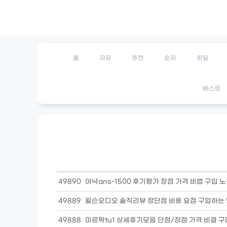
Skip
to
content
홈
자유
추천
순위
핫딜
베스트
49890
아낙ans-1500 후기평가 장점 가격 비법 구입 
49889
윌슨오디오 솔직리뷰 장단점 비용 요점 구입하는
49888
미르팍tu1 상세후기모음 단점/장점 가격 비결 구