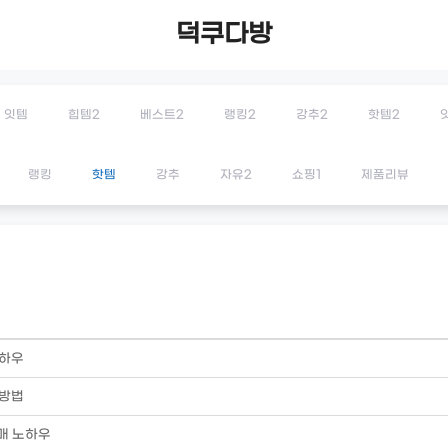
덕쿠다방
잇템
힙템2
베스트2
랭킹2
강추2
핫템2
랭킹
핫템
강추
자유2
쇼핑1
제품리뷰
노하우
 방법
매 노하우