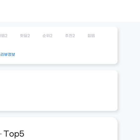
잇템2
핫딜2
순위2
추천2
힙템
리뷰정보
 Top5