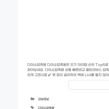
다이소압축봉 다이소압축봉은 인기 아이템 순위 Top5로
찾아보세요. 다이소압축봉 상품 빠른비교 울트라바스 압축
하게 고정시킴 ✔️ 못 없이 설치하여 벽에 나사를 뚤지 않아
Categories
리뷰정보
Tags
다이소압축봉