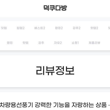
덕쿠다방
잇템
힙템2
베스트2
랭킹2
강추2
핫템2
랭킹
핫템
강추
자유2
쇼핑1
제품리뷰
리뷰정보
차량용선풍기 강력한 기능을 자랑하는 상품 –