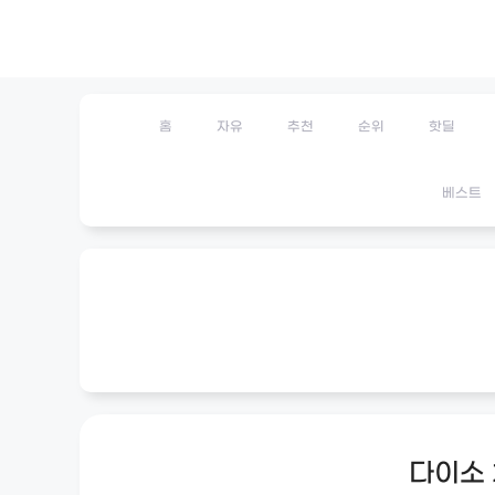
Skip
to
content
홈
자유
추천
순위
핫딜
베스트
다이소 