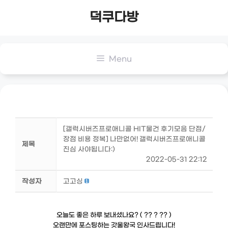
Skip
덕쿠다방
to
content
Menu
[갤럭시버즈프로애니콜 HIT물건 후기모음 단점/
장점 비용 정복] 나만없어! 갤럭시버즈프로애니콜
제목
진심 사야됩니다:)
2022-05-31 22:12
작성자
고고싱
오늘도 좋은 하루 보내셨나요? ( ?? ? ?? )
오랜만에 포스팅하는 갓울왕국 인사드립니다!