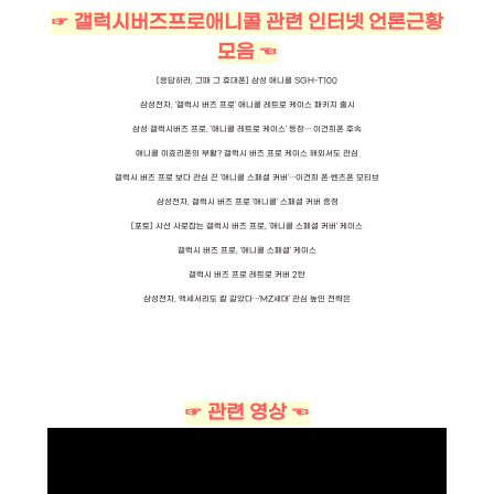
☞ 갤럭시버즈프로애니콜 관련 인터넷 언론근황
모음 ☜
[응답하라, 그때 그 휴대폰] 삼성 애니콜 SGH-T100
삼성전자, '갤럭시 버즈 프로' 애니콜 레트로 케이스 패키지 출시
삼성 갤럭시버즈 프로, '애니콜 레트로 케이스' 등장… 이건희폰 후속
애니콜 이효리폰의 부활? 갤럭시 버즈 프로 케이스 해외서도 관심
갤럭시 버즈 프로 보다 관심 끈 '애니콜 스페셜 커버'…이건희 폰·벤츠폰 모티브
삼성전자, 갤럭시 버즈 프로 '애니콜' 스페셜 커버 증정
[포토] 시선 사로잡는 갤럭시 버즈 프로, '애니콜 스페셜 커버' 케이스
갤럭시 버즈 프로, '애니콜 스페셜' 케이스
갤럭시 버즈 프로 레트로 커버 2탄
삼성전자, 액세서리도 칼 갈았다…'MZ세대' 관심 높인 전략은
☞ 관련 영상 ☜