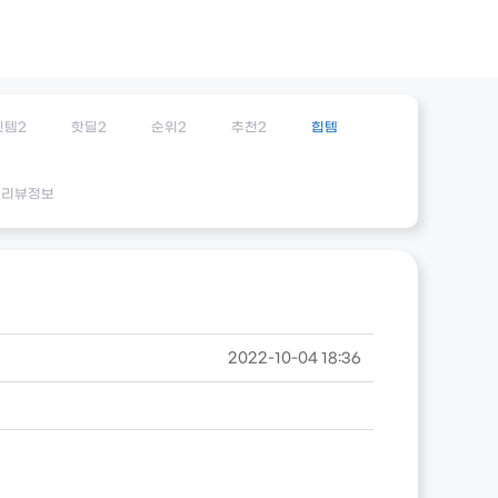
잇템2
핫딜2
순위2
추천2
힙템
리뷰정보
2022-10-04 18:36