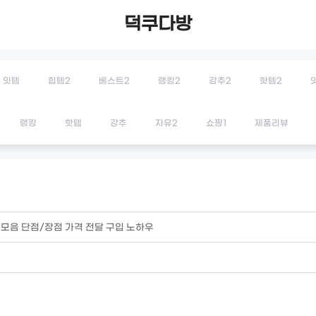
덕쿠다방
잇템
힙템2
베스트2
랭킹2
강추2
핫템2
랭킹
핫템
강추
자유2
쇼핑1
제품리뷰
기모음 단점/장점 가격 전달 구입 노하우