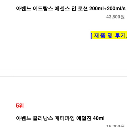
아벤느 이드랑스 에센스 인 로션 200ml+200ml/s
43,800원
[ 제품 및 후기
5위
아벤느 클리낭스 매티파잉 에멀젼 40ml
16,200원