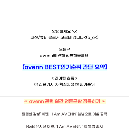
안녕하세요 >.<
패션/뷰티 블로거 꼬르데 입니다<(o_o<)
오늘은
avenn에 관해 리뷰해볼께요.
【avenn BEST인기순위 간단 요약】
< 라이팅 흐름 >
① 신문기사 ② 핵심영상 ③ 인기순위
☞ avenn 관련 일간 언론근황 정독하기 ☜
달달한 감성' 어벤, `I Am AVENN`앨범으로 여심 공략
R&B 뮤지션 어벤, `I Am AVENN` 첫 앨범 출시