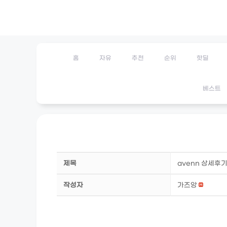
Skip
to
content
홈
자유
추천
순위
핫딜
베스트
제목
avenn 상세후
작성자
가즈앙