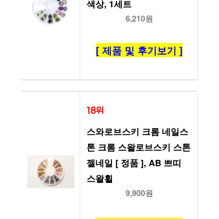
색상, 1세트
6,210원
[ 제품 및 후기보기 ]
18위
스와로브스키 크롬 네일스
톤 크롬 스왈로브스키 스톤 
젤네일 [ 정품 ], AB 쁘띠 
스왈휠
9,900원