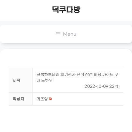
Skip
덕쿠다방
to
content
Menu
크롬하츠네일 후기평가 단점 장점 비용 가이드 구
제목
매 노하우
2022-10-09 22:41
작성자
가즈앙