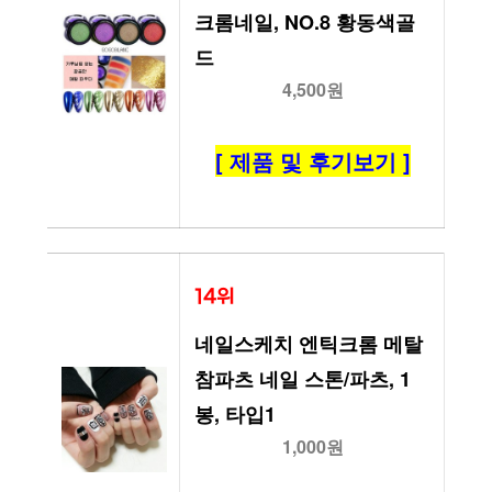
크롬네일, NO.8 황동색골
드
4,500원
[ 제품 및 후기보기 ]
14위
네일스케치 엔틱크롬 메탈
참파츠 네일 스톤/파츠, 1
봉, 타입1
1,000원