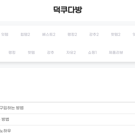
덕쿠다방
잇템
힙템2
베스트2
랭킹2
강추2
핫템2
랭킹
핫템
강추
자유2
쇼핑1
제품리뷰
 구입하는 방법
 방법
 노하우