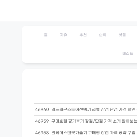
Skip
to
content
홈
자유
추천
순위
핫딜
베스트
46960
리드래곤스토어선택기 리뷰 장점 단점 가격 할인
46959
구미호젤 평가후기 장점/단점 가격 소개 알아보는
46958
맘케어스텐팟가습기 구매평 장점 가격 공략 구입