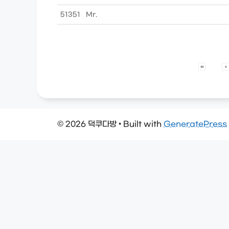
51351
Mr.
© 2026 덕쿠다방
• Built with
GeneratePress