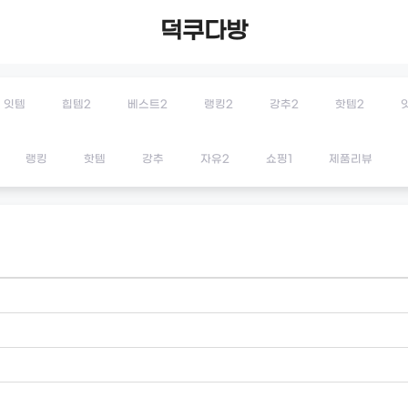
덕쿠다방
잇템
힙템2
베스트2
랭킹2
강추2
핫템2
랭킹
핫템
강추
자유2
쇼핑1
제품리뷰