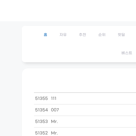
Skip
to
content
홈
자유
추천
순위
핫딜
베스트
51355
111
51354
007
51353
Mr.
51352
Mr.